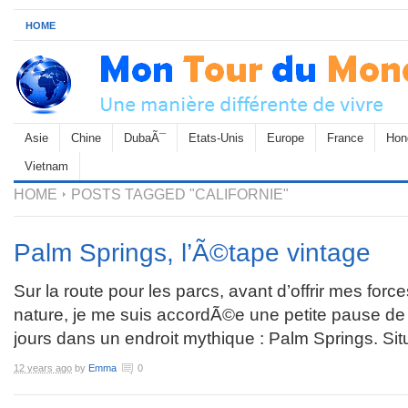
HOME
Asie
Chine
DubaÃ¯
Etats-Unis
Europe
France
Hon
Vietnam
HOME
POSTS TAGGED "CALIFORNIE"
Palm Springs, l’Ã©tape vintage
Sur la route pour les parcs, avant d’offrir mes forc
nature, je me suis accordÃ©e une petite pause de
jours dans un endroit mythique : Palm Springs. Sit
12 years ago
by
Emma
0