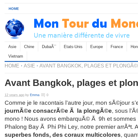
HOME
Asie
Chine
DubaÃ¯
Etats-Unis
Europe
France
Hon
Vietnam
HOME
ASIE
AVANT BANGKOK, PLAGES ET PLONGÃ©
Avant Bangkok, plages et pl
12 years ago
by
Emma
0
Comme je le racontais l’autre jour, mon sÃ©jour s’
journÃ©e consacrÃ©e Ã la plongÃ©e
, sous l’Ã
mono ! Nous avons embarquÃ© Ã 9h et sommes par
Phalong Bay Ã Phi Phi Ley, notre premier arrÃªt
superbes fonds, des coraux multicolores
, quan