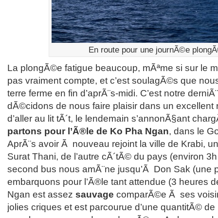
En route pour une journÃ©e plongÃ
La plongÃ©e fatigue beaucoup, mÃªme si sur le m
pas vraiment compte, et c’est soulagÃ©s que nou
terre ferme en fin d’aprÃ¨s-midi. C’est notre derniÃ¨
dÃ©cidons de nous faire plaisir dans un excellent 
d’aller au lit tÃ´t, le lendemain s’annonÃ§ant char
partons pour l’Ã®le de Ko Pha Ngan
, dans le G
AprÃ¨s avoir Ã nouveau rejoint la ville de Krabi, 
Surat Thani, de l’autre cÃ´tÃ© du pays (environ 3h
second bus nous amÃ¨ne jusqu’Ã Don Sak (une pe
embarquons pour l’Ã®le tant attendue (3 heures d
Ngan est assez
sauvage
comparÃ©e Ã ses voisines
jolies criques et est parcourue d’une quantitÃ© de 