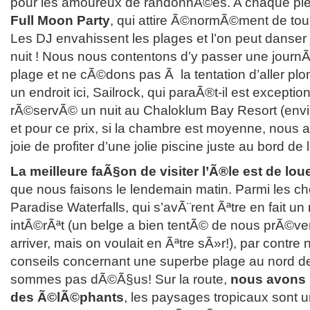
pour les amoureux de randonnÃ©es. A chaque plei
Full Moon Party
, qui attire Ã©normÃ©ment de tou
Les DJ envahissent les plages et l’on peut danser 
nuit ! Nous nous contentons d’y passer une journÃ©
plage et ne cÃ©dons pas Ã la tentation d’aller plo
un endroit ici, Sailrock, qui paraÃ®t-il est excepti
rÃ©servÃ© un nuit au Chaloklum Bay Resort (enviro
et pour ce prix, si la chambre est moyenne, nous 
joie de profiter d’une jolie piscine juste au bord de 
La meilleure faÃ§on de visiter l’Ã®le est de lo
que nous faisons le lendemain matin. Parmi les ch
Paradise Waterfalls, qui s’avÃ¨rent Ãªtre en fait un
intÃ©rÃªt (un belge a bien tentÃ© de nous prÃ©ven
arriver, mais on voulait en Ãªtre sÃ»r!), par contr
conseils concernant une superbe plage au nord de
sommes pas dÃ©Ã§us! Sur la route,
nous avons 
des Ã©lÃ©phants
, les paysages tropicaux sont