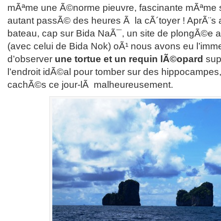
mÃªme une Ã©norme pieuvre, fascinante mÃªme si 
autant passÃ© des heures Ã la cÃ´toyer ! AprÃ¨s 
bateau, cap sur Bida NaÃ¯, un site de plongÃ©e
(avec celui de Bida Nok) oÃ¹ nous avons eu l’im
d’observer
une tortue et un requin lÃ©opard
supe
l’endroit idÃ©al pour tomber sur des hippocampes,
cachÃ©s ce jour-lÃ malheureusement.