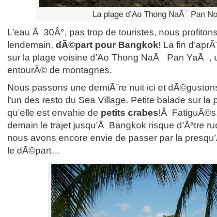
La plage d’Ao Thong NaÃ¯ Pan N
L’eau Ã 30Â°, pas trop de touristes, nous profito
lendemain,
dÃ©part pour Bangkok
! La fin d’apr
sur la plage voisine d’Ao Thong NaÃ¯ Pan YaÃ¯, 
entourÃ© de montagnes.
Nous passons une derniÃ¨re nuit ici et dÃ©gusto
l’un des resto du Sea Village. Petite balade sur la
qu’elle est envahie de
petits crabes
!Â FatiguÃ©s,
demain le trajet jusqu’Ã Bangkok risque d’Ãªtre r
nous avons encore envie de passer par la presqu
le dÃ©part…