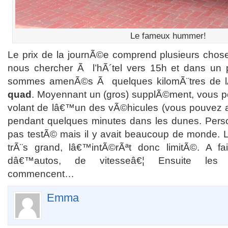
Le fameux hummer!
Le prix de la journÃ©e comprend plusieurs choses
nous chercher Ã l’hÃ´tel vers 15h et dans un
sommes amenÃ©s Ã quelques kilomÃ¨tres de
quad
. Moyennant un (gros) supplÃ©ment, vous 
volant de lâ€™un des vÃ©hicules (vous pouvez a
pendant quelques minutes dans les dunes. Pers
pas testÃ© mais il y avait beaucoup de monde. 
trÃ¨s grand, lâ€™intÃ©rÃªt donc limitÃ©. A fa
dâ€™autos, de vitesseâ€¦ Ensuite les 
commencent…
Emma