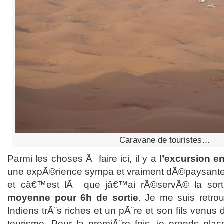
Caravane de touristes…
Parmi les choses Ã faire ici, il y a
l’excursion e
une expÃ©rience sympa et vraiment dÃ©paysante.
et câ€™est lÃ que jâ€™ai rÃ©servÃ© la sor
moyenne pour 6h de sortie
. Je me suis retr
Indiens trÃ¨s riches et un pÃ¨re et son fils venus
tourisme. Pour la premiÃ¨re fois, je prends pl