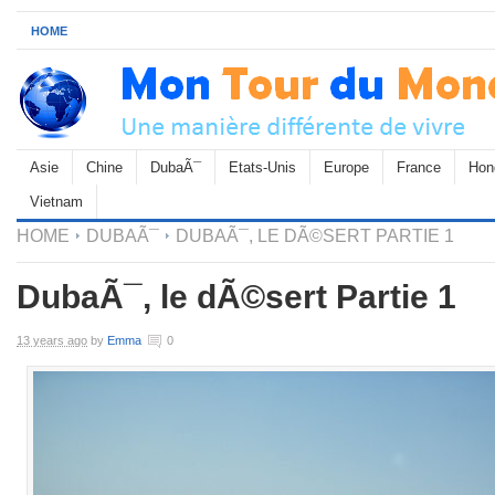
HOME
Asie
Chine
DubaÃ¯
Etats-Unis
Europe
France
Hon
Vietnam
HOME
DUBAÃ¯
DUBAÃ¯, LE DÃ©SERT PARTIE 1
DubaÃ¯, le dÃ©sert Partie 1
13 years ago
by
Emma
0