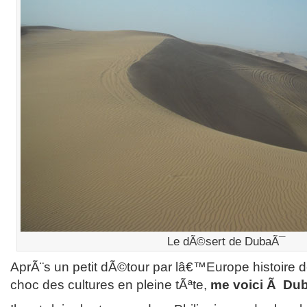
Le dÃ©sert de DubaÃ¯
AprÃ¨s un petit dÃ©tour par lâ€™Europe histoire d
choc des cultures en pleine tÃªte,
me voici Ã Du