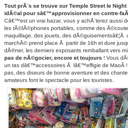
Tout prÃ¨s se trouve sur Temple Street le Night
idÃ©al pour sâ€™approvisionner en contre-fa
Câ€™est un vrai bazar, vous y achÃ¨terez aussi d
les tÃ©lÃ©phones portables, comme des Ã©couteur
maquillage, des jouets, des dÃ©guisementsâ€¦Ã un
marchÃ© prend place Ã partir de 16h et dure ju
dÃ®ner, les derniers exposants remballant vers mi
pas de nÃ©gocier, encore et toujours
! Vous dÃ
un tas dâ€™accessoires Ã lâ€™effigie de MaoÂ !
pas, des diseurs de bonne aventure et des chan
amateurs font le spectacle pour les touristes.