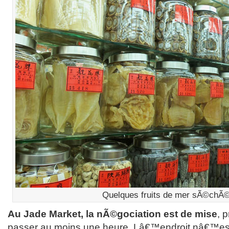
Quelques fruits de mer sÃ©chÃ
Au Jade Market, la nÃ©gociation est de mise
, 
passer au moins une heure. Lâ€™endroit nâ€™e