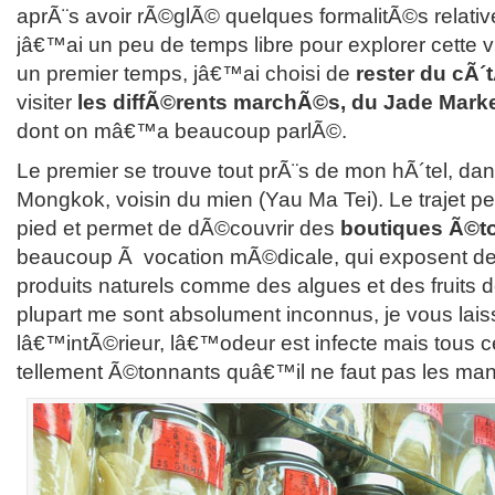
aprÃ¨s avoir rÃ©glÃ© quelques formalitÃ©s relativ
jâ€™ai un peu de temps libre pour explorer cette v
un premier temps, jâ€™ai choisi de
rester du cÃ´
visiter
les diffÃ©rents marchÃ©s, du Jade Marke
dont on mâ€™a beaucoup parlÃ©.
Le premier se trouve tout prÃ¨s de mon hÃ´tel, dans
Mongkok, voisin du mien (Yau Ma Tei). Le trajet peu
pied et permet de dÃ©couvrir des
boutiques Ã©t
beaucoup Ã vocation mÃ©dicale, qui exposent de
produits naturels comme des algues et des fruits
plupart me sont absolument inconnus, je vous laiss
lâ€™intÃ©rieur, lâ€™odeur est infecte mais tous 
tellement Ã©tonnants quâ€™il ne faut pas les man