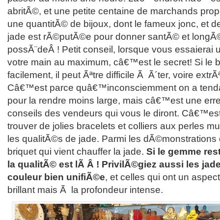
abritÃ©, et une petite centaine de marchands prop
une quantitÃ© de bijoux, dont le fameux jonc, et d
jade est rÃ©putÃ©e pour donner santÃ© et longÃ©
possÃ¨deÂ ! Petit conseil, lorsque vous essaierai
votre main au maximum, câ€™est le secret! Si le b
facilement, il peut Ãªtre difficile Ã Ã´ter, voire e
Câ€™est parce quâ€™inconsciemment on a tenda
pour la rendre moins large, mais câ€™est une err
conseils des vendeurs qui vous le diront. Câ€™est
trouver de jolies bracelets et colliers aux perles m
les qualitÃ©s de jade. Parmi les dÃ©monstrations 
briquet qui vient chauffer la jade.
Si le gemme res
la qualitÃ© est lÃ Â ! PrivilÃ©giez aussi les ja
couleur bien unifiÃ©e
, et celles qui ont un aspec
brillant mais Ã la profondeur intense.