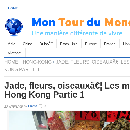
HOME
Asie
Chine
DubaÃ¯
Etats-Unis
Europe
France
Hon
Vietnam
HOME
HONG-KONG
JADE, FLEURS, OISEAUXÂ€¦ L
KONG PARTIE 1
Jade, fleurs, oiseauxâ€¦ Les
Hong Kong Partie 1
14 years ago
by
Emma
0