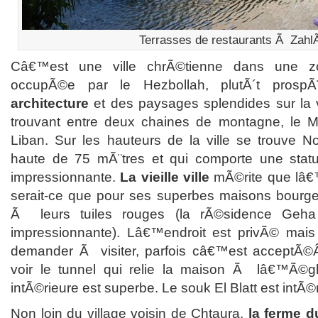
Terrasses de restaurants Ã Zah
Câ€™est une ville chrÃ©tienne dans une zon
occupÃ©e par le Hezbollah, plutÃ´t pros
architecture
et des paysages splendides sur la 
trouvant entre deux chaines de montagne, le M
Liban. Sur les hauteurs de la ville se trouve 
haute de 75 mÃ¨tres et qui comporte une stat
impressionnante.
La vieille ville
mÃ©rite que lâ€
serait-ce que pour ses superbes maisons bourge
Ã leurs tuiles rouges (la rÃ©sidence Geha e
impressionnante). Lâ€™endroit est privÃ© mais
demander Ã visiter, parfois câ€™est acceptÃ©Â
voir le tunnel qui relie la maison Ã lâ€™Ã©gli
intÃ©rieure est superbe. Le souk El Blatt est intÃ©
Non loin du village voisin de Chtaura,
la ferme d