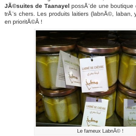
JÃ©suites de Taanayel
possÃ¨de une boutique d
trÃ¨s chers. Les produits laitiers (labnÃ©, laban,
en prioritÃ©Â !
Le fameux LabnÃ© !