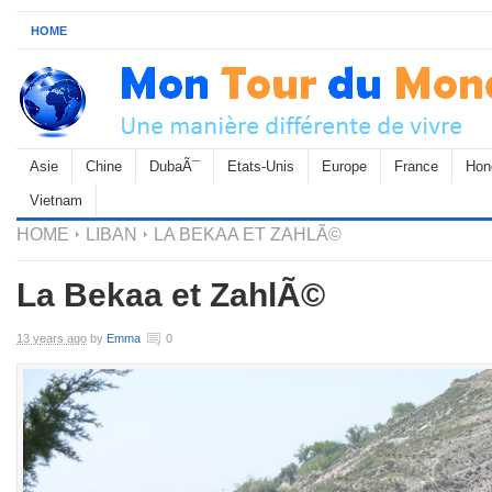
HOME
Asie
Chine
DubaÃ¯
Etats-Unis
Europe
France
Hon
Vietnam
HOME
LIBAN
LA BEKAA ET ZAHLÃ©
La Bekaa et ZahlÃ©
13 years ago
by
Emma
0