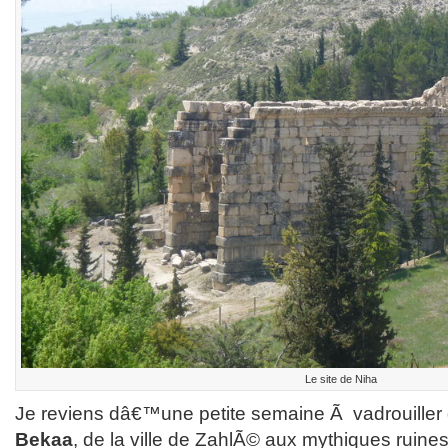
Le site de Niha
Je reviens dâ€™une petite semaine Ã vadrouille
Bekaa
, de la ville de ZahlÃ© aux mythiques ruin