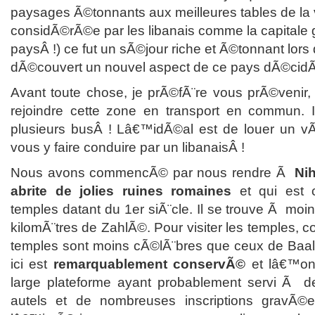
paysages Ã©tonnants aux meilleures tables de la v
considÃ©rÃ©e par les libanais comme la capitale
paysÂ !) ce fut un sÃ©jour riche et Ã©tonnant lor
dÃ©couvert un nouvel aspect de ce pays dÃ©cid
Avant toute chose, je prÃ©fÃ¨re vous prÃ©venir, il
rejoindre cette zone en transport en commun. I
plusieurs busÂ ! Lâ€™idÃ©al est de louer un vÃ
vous y faire conduire par un libanaisÂ !
Nous avons commencÃ© par nous rendre Ã
Nih
abrite de jolies ruines romaines
et qui est 
temples datant du 1
er
siÃ¨cle. Il se trouve Ã mo
kilomÃ¨tres de ZahlÃ©. Pour visiter les temples, 
temples sont moins cÃ©lÃ¨bres que ceux de Baa
ici est
remarquablement conservÃ©
et lâ€™on 
large plateforme ayant probablement servi Ã des
autels et de nombreuses inscriptions gravÃ©