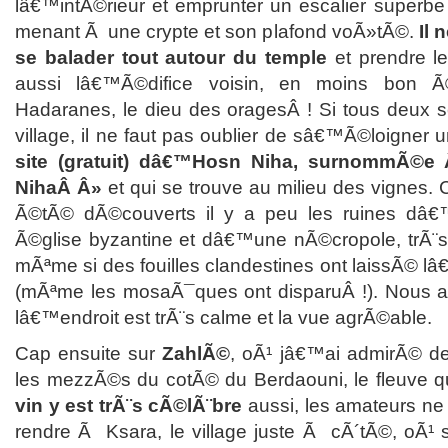
lâ€™intÃ©rieur et emprunter un escalier superbe
menant Ã une crypte et son plafond voÃ»tÃ©.
Il 
se balader tout autour du temple
et prendre l
aussi lâ€™Ã©difice voisin, en moins bon 
Hadaranes, le dieu des oragesÂ ! Si tous deux s
village, il ne faut pas oublier de sâ€™Ã©loigner 
site (gratuit) dâ€™Hosn Niha, surnommÃ©e 
NihaÂ Â»
et qui se trouve au milieu des vigne
Ã©tÃ© dÃ©couverts il y a peu les ruines dâ€
Ã©glise byzantine et dâ€™une nÃ©cropole, trÃ¨
mÃªme si des fouilles clandestines ont laissÃ© l
(mÃªme les mosaÃ¯ques ont disparuÂ !). Nous av
lâ€™endroit est trÃ¨s calme et la vue agrÃ©able.
Cap ensuite sur
ZahlÃ©
, oÃ¹ jâ€™ai admirÃ© de
les mezzÃ©s du cotÃ© du Berdaouni, le fleuve qu
vin y est trÃ¨s cÃ©lÃ¨bre
aussi, les amateurs n
rendre Ã Ksara, le village juste Ã cÃ´tÃ©, oÃ¹ 