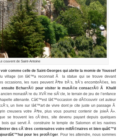
Le couvent de Saint-Antoine
 voir comme celle de Saint-Georges qui abrite la momie de Youssef
e du village (on lâ€™a reconnait Ã la statue qui se trouve devant
les occasions, les rues peuvent Ãªtre trÃ¨s, trÃ¨s encombrÃ©es, les
n ensuite BcharrÃ© pour visiter le musÃ©e consacrÃ© Ã Khalil
ancien monastÃ¨re du XVÃ¨me siÃ¨cle, le terrain de jeu de l’enfance
hapelle attenante. Câ€™est lâ€™occasion de dÃ©couvrir cet auteur
Ã¨s, un livre sur lâ€™art de vivre dont je cite juste un passage Ã
in creusera votre Ãªtre, plus vous pourrez contenir de joieÂ Â».
e se trouvent les cÃ¨dres, site devenu payant depuis quelques
bois qui servit Ã construire le temple de Salomon et les navires
irer des cÃ¨dres centenaires voire millÃ©naires et bien quâ€™il
aujourdâ€™hui pour les protÃ©ger
. Pour les atteindre, nous sommes