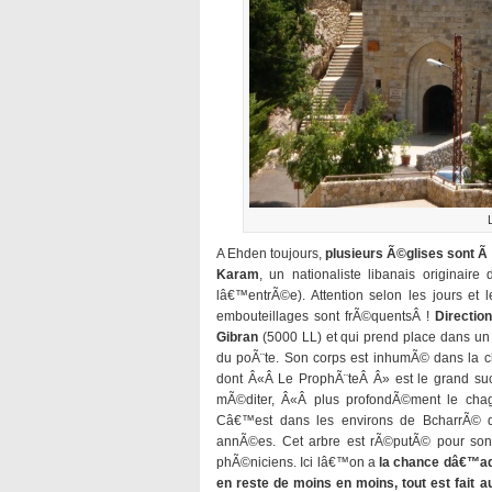
A Ehden toujours,
plusieurs Ã©glises sont Ã
Karam
, un nationaliste libanais originair
lâ€™entrÃ©e). Attention selon les jours et 
embouteillages sont frÃ©quentsÂ !
Directio
Gibran
(5000 LL) et qui prend place dans un 
du poÃ¨te. Son corps est inhumÃ© dans la c
dont Â«Â Le ProphÃ¨teÂ Â» est le grand succ
mÃ©diter, Â«Â plus profondÃ©ment le chagr
Câ€™est dans les environs de BcharrÃ© qu
annÃ©es. Cet arbre est rÃ©putÃ© pour son 
phÃ©niciens. Ici lâ€™on a
la chance dâ€™adm
en reste de moins en moins, tout est fait 