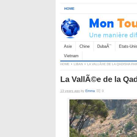
HOME
Asie
Chine
DubaÃ¯
Etats-Uni
Vietnam
HOME
LIBAN
LA VALLÃ©E DE LA QADISHA PAR
La VallÃ©e de la Qad
13 years ago
by
Emma
0