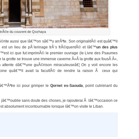
ntrÃ©e du couvent de Qozhaya
rite aussi que lâ€™on sâ€™y arrÃªte. Son originalitÃ© est quâ€™il
 Il est un lieu de pÃ¨lerinage trÃ¨s frÃ©quentÃ© et lâ€™
un des plus
™est ici que fut imprimÃ© le premier ouvrage (le Livre des Psaumes
 la grotte se trouve une immense caverne Â«Â la grotte aux fousÂ Â»,
 attente dâ€™une guÃ©rison miraculeuseâ€¦ On y voit encore les
oine quâ€™il avait la facultÃ© de rendre la raison Ã ceux qui
â€™Ãªtre ici pour grimper le
Qornet es-Saouda
, point culminant du
 jâ€™oublie sans doute des choses, je rajouterai Ã lâ€™occasion ce
est absolument incontournable lorsque lâ€™on visite le Liban.