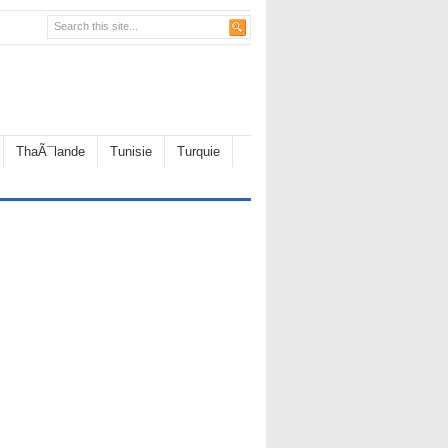
ThaÃ¯lande
Tunisie
Turquie