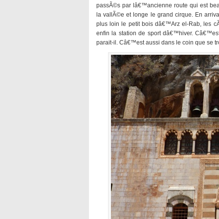
passÃ©s par lâ€™ancienne route qui est be
la vallÃ©e et longe le grand cirque. En arri
plus loin le petit bois dâ€™Arz el-Rab, les 
enfin la station de sport dâ€™hiver. Câ€™es
parait-il. Câ€™est aussi dans le coin que se tr