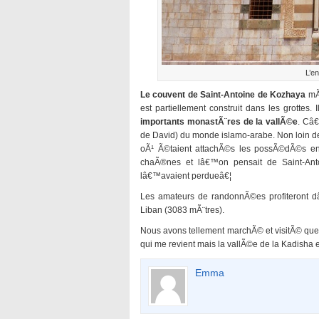
L’e
Le couvent de Saint-Antoine de Kozhaya
mÃ©
est partiellement construit dans les grottes.
importants monastÃ¨res de la vallÃ©e
. Câ€
de David) du monde islamo-arabe. Non loin de
oÃ¹ Ã©taient attachÃ©s les possÃ©dÃ©s en
chaÃ®nes et lâ€™on pensait de Saint-Ant
lâ€™avaient perdueâ€¦
Les amateurs de randonnÃ©es profiteront d
Liban (3083 mÃ¨tres).
Nous avons tellement marchÃ© et visitÃ© que
qui me revient mais la vallÃ©e de la Kadisha 
Emma