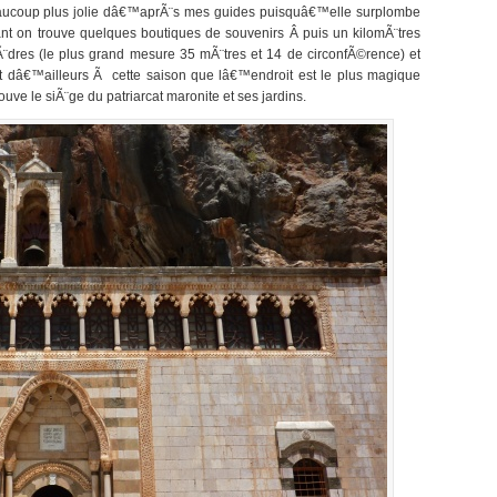
aucoup plus jolie dâ€™aprÃ¨s mes guides puisquâ€™elle surplombe
vant on trouve quelques boutiques de souvenirs
Â
puis un kilomÃ¨tres
cÃ¨dres (le plus grand mesure 35 mÃ¨tres et 14 de circonfÃ©rence) et
t dâ€™ailleurs Ã cette saison que lâ€™endroit est le plus magique
ouve le siÃ¨ge du patriarcat maronite et ses jardins.