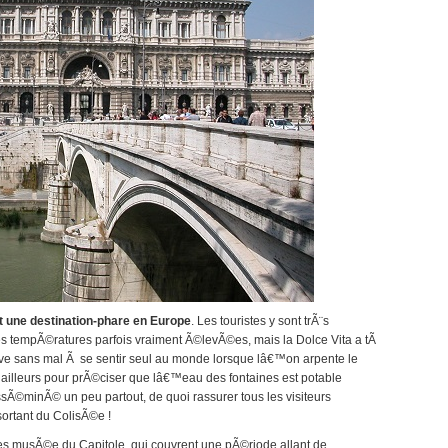
 une destination-phare en Europe
. Les touristes y sont trÃ¨s
s tempÃ©ratures parfois vraiment Ã©levÃ©es, mais la Dolce Vita a tÃ
rrive sans mal Ã se sentir seul au monde lorsque lâ€™on arpente le
illeurs pour prÃ©ciser que lâ€™eau des fontaines est potable
sÃ©minÃ© un peu partout, de quoi rassurer tous les visiteurs
ortant du ColisÃ©e !
es musÃ©e du Capitole, qui couvrent une pÃ©riode allant de