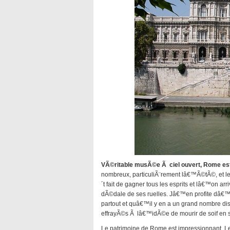
VÃ©ritable musÃ©e Ã ciel ouvert, Rome est
nombreux, particuliÃ¨rement lâ€™Ã©tÃ©, et le
´t fait de gagner tous les esprits et lâ€™on a
dÃ©dale de ses ruelles. Jâ€™en profite dâ€™a
partout et quâ€™il y en a un grand nombre dis
effrayÃ©s Ã lâ€™idÃ©e de mourir de soif en s
Le patrimoine de Rome est impressionnant. L