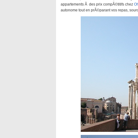
appartements Ã des prix compÃ©titifs chez
O
autonome tout en prÃ©parant vos repas, sou