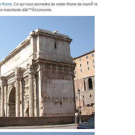
h-Rome
. Ce qui vous permettra de visiter Rome de maniÃ¨re
rce importante dâ€™Ã©conomie.