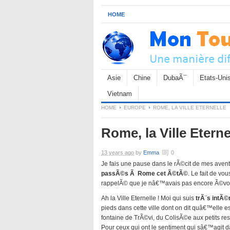
HOME
Asie
Chine
DubaÃ¯
Etats-Uni
Vietnam
HOME
EUROPE
ROME, LA VILLE ETERNELLE
Rome, la Ville Eterne
13 years ago
by
Emma
0
Je fais une pause dans le rÃ©cit de mes avent
passÃ©s Ã Rome cet Ã©tÃ©
. Le fait de v
rappelÃ© que je nâ€™avais pas encore Ã©v
Ah la Ville Eternelle ! Moi qui suis
trÃ¨s intÃ
pieds dans cette ville dont on dit quâ€™elle e
fontaine de TrÃ©vi, du ColisÃ©e aux petits r
Pour ceux qui ont le sentiment qui sâ€™agit d