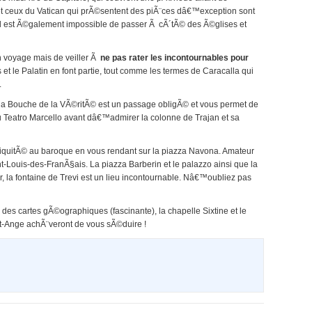
et ceux du Vatican qui prÃ©sentent des piÃ¨ces dâ€™exception sont
 il est Ã©galement impossible de passer Ã cÃ´tÃ© des Ã©glises et
 voyage mais de veiller Ã
ne pas rater les incontournables pour
 et le Palatin en font partie, tout comme les termes de Caracalla qui
.
la Bouche de la VÃ©ritÃ© est un passage obligÃ© et vous permet de
u Teatro Marcello avant dâ€™admirer la colonne de Trajan et sa
iquitÃ© au baroque en vous rendant sur la piazza Navona. Amateur
-Louis-des-FranÃ§ais. La piazza Barberin et le palazzo ainsi que la
ir, la fontaine de Trevi est un lieu incontournable. Nâ€™oubliez pas
ie des cartes gÃ©ographiques (fascinante), la chapelle Sixtine et le
nt-Ange achÃ¨veront de vous sÃ©duire !