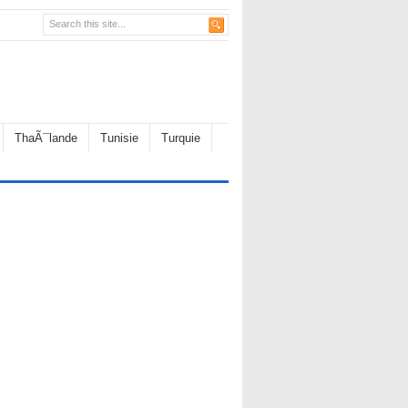
ThaÃ¯lande
Tunisie
Turquie