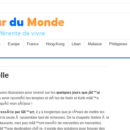
s
Europe
France
Hong-Kong
Liban
Malaisie
Philippines
lle
ures libanaises pour revenir sur les
quelques jours que jâ€™ai
ous avoir racontÃ© les temples et stÃ¨les de Nahr el-Kelb mâ€™a
oquÃ© mon sÃ©jour !
©ressÃ©e par lâ€™art
, il y a longtemps que je rÃªvais de mettre les
st la seule Ã rassembler tant de richesses. De la chapelle Sixtine Ã la
estaurants, mes pas mâ€™ont menÃ© de merveilles en merveilles.
â€™une destination chÃ¨re, il existe des solutions pour trouver des