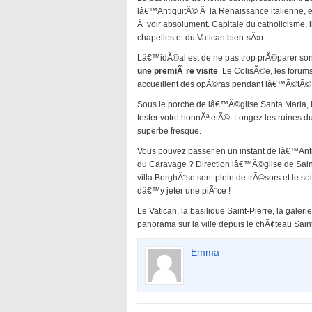
lâ€™AntiquitÃ© Ã la Renaissance italienne, 
Ã voir absolument. Capitale du catholicisme,
chapelles et du Vatican bien-sÃ»r.
Lâ€™idÃ©al est de ne pas trop prÃ©parer son
une premiÃ¨re visite
. Le ColisÃ©e, les forums
accueillent des opÃ©ras pendant lâ€™Ã©tÃ©
Sous le porche de lâ€™Ã©glise Santa Maria, 
tester votre honnÃªtetÃ©. Longez les ruines d
superbe fresque.
Vous pouvez passer en un instant de lâ€™Ant
du Caravage ? Direction lâ€™Ã©glise de Saint
villa BorghÃ¨se sont plein de trÃ©sors et le so
dâ€™y jeter une piÃ¨ce !
Le Vatican, la basilique Saint-Pierre, la galer
panorama sur la ville depuis le chÃ¢teau Sai
Emma