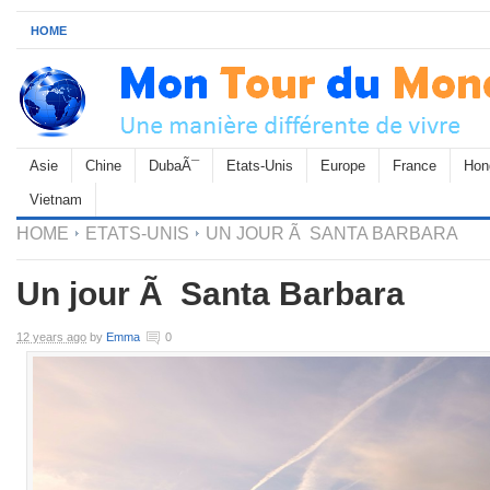
HOME
Asie
Chine
DubaÃ¯
Etats-Unis
Europe
France
Hon
Vietnam
HOME
ETATS-UNIS
UN JOUR Ã SANTA BARBARA
Un jour Ã Santa Barbara
12 years ago
by
Emma
0