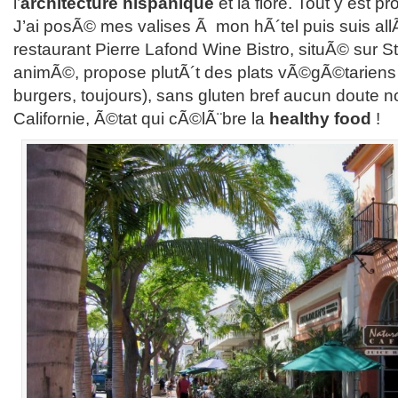
l’
architecture hispanique
et la flore. Tout y est pr
J’ai posÃ© mes valises Ã mon hÃ´tel puis suis a
restaurant Pierre Lafond Wine Bistro, situÃ© sur Sta
animÃ©, propose plutÃ´t des plats vÃ©gÃ©tariens (
burgers, toujours), sans gluten bref aucun doute
Californie, Ã©tat qui cÃ©lÃ¨bre la
healthy food
!