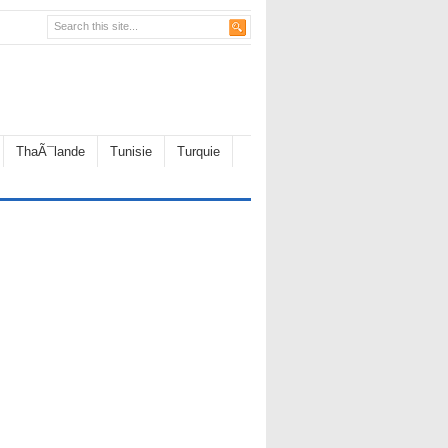
ThaÃ¯lande
Tunisie
Turquie