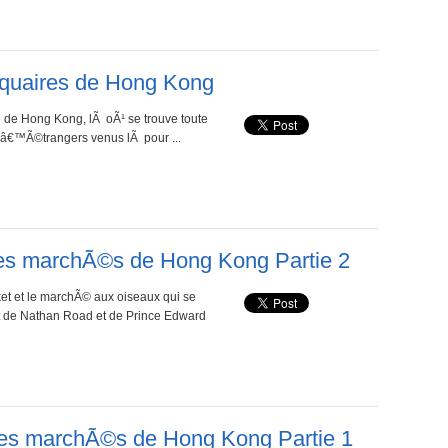
tiquaires de Hong Kong
de Hong Kong, lÃ oÃ¹ se trouve toute
dâ€™Ã©trangers venus lÃ pour ...
Les marchÃ©s de Hong Kong Partie 2
t et le marchÃ© aux oiseaux qui se
t de Nathan Road et de Prince Edward
 Les marchÃ©s de Hong Kong Partie 1