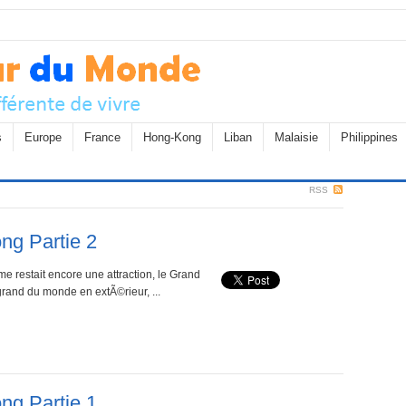
s
Europe
France
Hong-Kong
Liban
Malaisie
Philippines
RSS
ng Partie 2
e restait encore une attraction, le Grand
rand du monde en extÃ©rieur, ...
ng Partie 1