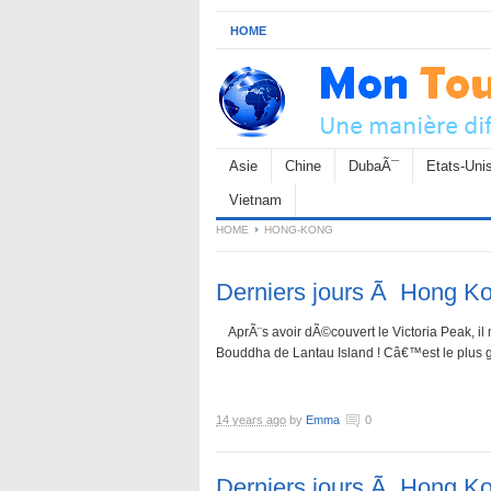
HOME
Asie
Chine
DubaÃ¯
Etats-Uni
Vietnam
HOME
HONG-KONG
Derniers jours Ã Hong Ko
AprÃ¨s avoir dÃ©couvert le Victoria Peak, il m
Bouddha de Lantau Island ! Câ€™est le plus g
14 years ago
by
Emma
0
Derniers jours Ã Hong Ko