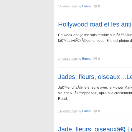
14 years ago
by
Emma
0
Hollywood road et les an
Ce week-end je me suis rendue sur lâ€™Ã®le 
lâ€™activitÃ© Ã©conomique. Elle est pleine 
14 years ago
by
Emma
0
Jades, fleurs, oiseaux…
Jâ€™enchaÃ®ne ensuite avec le Flower Marke
situent Ã lâ€™opposÃ©, aprÃ¨s le croisemen
Road, ...
14 years ago
by
Emma
0
Jade, fleurs, oiseauxâ€¦