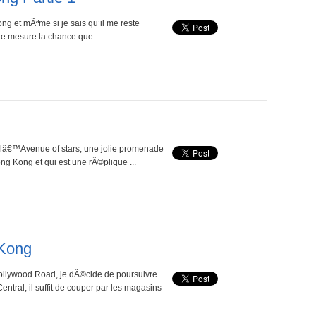
g et mÃªme si je sais qu’il me reste
e mesure la chance que ...
 lâ€™Avenue of stars, une jolie promenade
ong Kong et qui est une rÃ©plique ...
 Kong
Hollywood Road, je dÃ©cide de poursuivre
ntral, il suffit de couper par les magasins