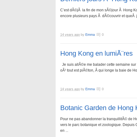
C’est dÃ©jÃ la fin de mon sÃ©jour Ã Hong Kon
encore plusieurs pays Ã dÃ©couvrir et queÂ j
14 years ago
by
Emma
0
Hong Kong en lumiÃ¨res
Je suis allÃ©e me balader cette semaine sur
oÃ¹ tout est piÃ©ton, Â qui longe la baie de H
14 years ago
by
Emma
0
Botanic Garden de Hong
Pour ne pas abandonner la tranquillitÃ© de 
vers le parc botanique et zoologique. Depuis Ce
en ...