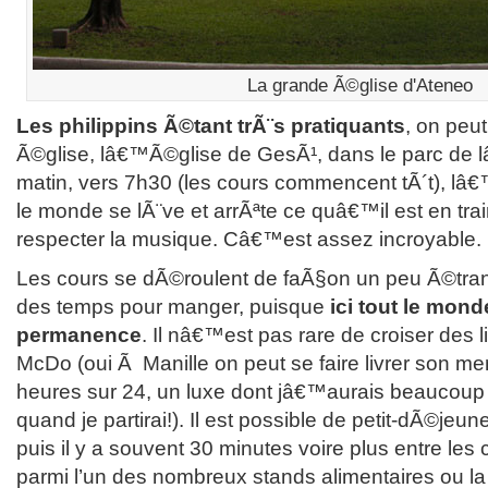
La grande Ã©glise d'Ateneo
Les philippins Ã©tant trÃ¨s pratiquants
, on peu
Ã©glise, lâ€™Ã©glise de GesÃ¹, dans le parc de
matin, vers 7h30 (les cours commencent tÃ´t), lâ€
le monde se lÃ¨ve et arrÃªte ce quâ€™il est en trai
respecter la musique. Câ€™est assez incroyable.
Les cours se dÃ©roulent de faÃ§on un peu Ã©tra
des temps pour manger, puisque
ici tout le mon
permanence
. Il nâ€™est pas rare de croiser des l
McDo (oui Ã Manille on peut se faire livrer son men
heures sur 24, un luxe dont jâ€™aurais beaucou
quand je partirai!). Il est possible de petit-dÃ©je
puis il y a souvent 30 minutes voire plus entre les 
parmi l’un des nombreux stands alimentaires ou l