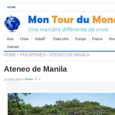
HOME
Asie
Chine
DubaÃ¯
Etats-Unis
Europe
France
Hon
Vietnam
HOME
PHILIPPINES
ATENEO DE MANILA
Ateneo de Manila
14 years ago
by
Emma
0