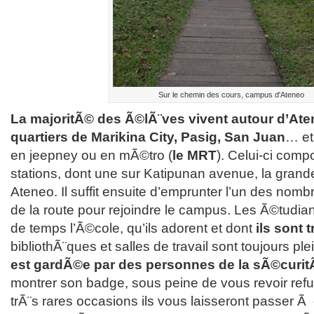
Sur le chemin des cours, campus d'Ateneo
La majoritÃ© des Ã©lÃ¨ves vivent autour d’Ate
quartiers de Marikina City, Pasig, San Juan
… et
en jeepney ou en mÃ©tro (
le MRT
). Celui-ci compo
stations, dont une sur Katipunan avenue, la grande
Ateneo. Il suffit ensuite d’emprunter l’un des no
de la route pour rejoindre le campus. Les Ã©tudi
de temps l’Ã©cole, qu’ils adorent et dont
ils sont t
bibliothÃ¨ques et salles de travail sont toujours pl
est gardÃ©e par des personnes de la sÃ©curi
montrer son badge, sous peine de vous revoir refu
trÃ¨s rares occasions ils vous laisseront passer Ã