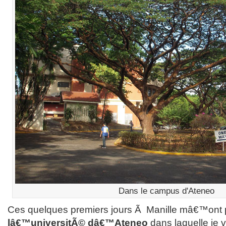
Dans le campus d'Ateneo
Ces quelques premiers jours Ã Manille mâ€™ont 
lâ€™universitÃ© dâ€™Ateneo
dans laquelle je va