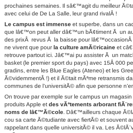
prochaines semaines. Il sâ€™agit du meilleur Ã©t
avec celui de De La Salle, leur grand rivalÂ !
Le campus est immense
et superbe, dans un cad
que lâ€™on peut aller dâ€™un bÃ¢timent Ã un aut
des prixÂ revus Ã la baisse pour lâ€™occasionÂ !
ne vivent que pour
la culture amÃ©ricaine
et câ€
retrouve partout ici. Jâ€™ai pu assister Ã un matc
basket (le premier sport du pays) avec 15Â 000 p
gradins, entre les Blue Eagles (Ateneo) et les Gre
Ã©videmmentÂ !) et il Ã©tait mÃªme retransmis dan
communes de l’universitÃ© afin que personne n’en 
On trouve par exemple sur le campus un magasin
produits Apple et
des vÃªtements arborant fiÃ¨r
noms de lâ€™Ã©cole
. Dâ€™ailleurs chaque Ã©l
cou sa carte Ã©tudiante avec fiertÃ© et souvent a
rappelant dans quelle universitÃ© il va. Les Ã©lÃ¨