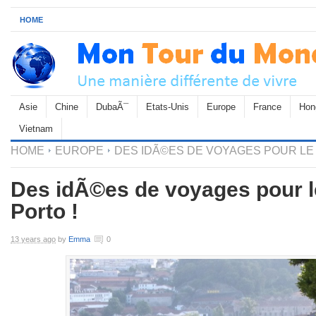
HOME
Asie
Chine
DubaÃ¯
Etats-Unis
Europe
France
Hon
Vietnam
HOME
EUROPE
DES IDÃ©ES DE VOYAGES POUR LE 
Des idÃ©es de voyages pour l
Porto !
13 years ago
by
Emma
0