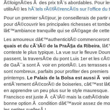
Ã©loignÃ©es Ã des prix trÃ¨s abordables. Pour les
utilisÃ© les
hÃ´tels rÃ©fÃ©rencÃ©s sur l’office du 
Pour un premier sÃ©jour, je conseillerais de partir
pour dÃ©couvrir les principales richesses et tomb
lâ€™ambiance tranquille qui se dÃ©gage de cette 
Les amoureux dâ€™authenticitÃ© commenceront 
quais et du cÃ´tÃ© de la PraÃ§a da Ribeira
, lâ
conteste le plus typique. La vue sur le fleuve Dour
passent, la traversÃ©e du pont Luis 1
er
et les cÃ©
de GaÃ¯a sont Ã voir en prioritÃ©. Les terrasses et
sont nombreux, parfaits pour profiter des premiers 
printemps.
Le Palais de la Bolsa est aussi Ã voi
entiÃ¨rement dÃ©corÃ© de boiseries, câ€™est lâ
en apprendre un peu plus sur le style mauresqu
Francisco est juste Ã cÃ´tÃ© mais la cathÃ©drale 
bonne option Ã condition dâ€™avoir assez de mot
les petites ruellesÂ !