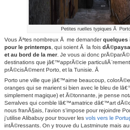
Petites ruelles typiques Ã Port
Vous Ãªtes nombreux Ã me demander
quelques
pour le printemps
, qui soient Ã la fois
dÃ©paysan
et au bord de la mer
. Je vous ai donc prÃ©parÃ© 
destinations que jâ€™apprÃ©cie particuliÃ¨rement, 
prÃ©cisÃ©ment Porto, et la Tunisie.
Â
Porto une ville que jâ€™aime beaucoup, colorÃ©e 
oranges qui se marient si bien avec le bleu de lâ€
simplement magique) et Ã©tonnante, je pense no
Serralves qui comble lâ€™amatrice dâ€™art dÃ©co
nous franÃ§ais, l’avion s’impose pour rejoindre Po
j’utilise Alibabuy pour trouver les
vols vers le Portu
intÃ©ressants. On y trouve du Lastminute mais au