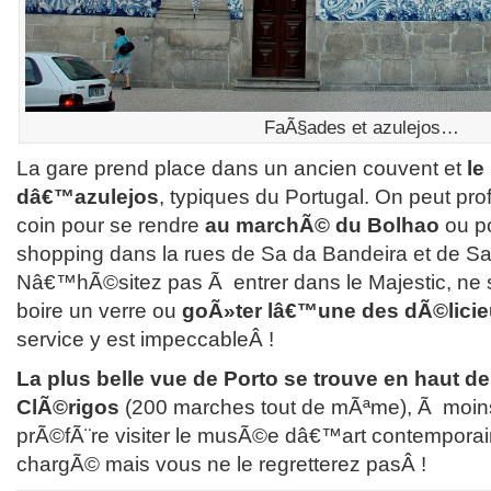
FaÃ§ades et azulejos…
La gare prend place dans un ancien couvent et
le
dâ€™azulejos
, typiques du Portugal. On peut pro
coin pour se rendre
au marchÃ© du Bolhao
ou po
shopping dans la rues de Sa da Bandeira et de Sa
Nâ€™hÃ©sitez pas Ã entrer dans le Majestic, ne s
boire un verre ou
goÃ»ter lâ€™une des dÃ©licie
service y est impeccableÂ !
La plus belle vue de Porto se trouve en haut de
ClÃ©rigos
(200 marches tout de mÃªme), Ã moin
prÃ©fÃ¨re visiter le musÃ©e dâ€™art contemporai
chargÃ© mais vous ne le regretterez pasÂ !